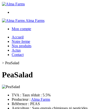
Alma Farms
Mon compte
Accueil
Notre ferme
Nos produits
Actus
Contact
>
PeaSalad
PeaSalad
TVA : Taux réduit : 5.5%
Producteur :
Alma Farms
Référence : PEAS
Agriculture : Sans engrais chimiques ni pesticides