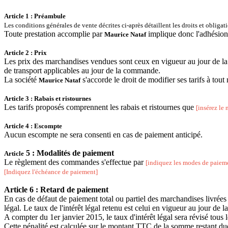
Article 1 : Préambule
Les conditions générales de vente décrites ci-après détaillent les droits et obliga
Toute prestation accomplie par
implique donc l'adhésion 
Maurice Nataf
Article 2 : Prix
Les prix des marchandises vendues sont ceux en vigueur au jour de la p
de transport applicables au jour de la commande.
La société
s'accorde le droit de modifier ses tarifs à to
Maurice Nataf
Article 3 : Rabais et ristournes
Les tarifs proposés comprennent les rabais et ristournes que
[insérez le 
Article 4 : Escompte
Aucun escompte ne sera consenti en cas de paiement anticipé.
5 : Modalités de paiement
Article
Le règlement des commandes s'effectue par
[indiquez les modes de paiem
[Indiquez l'échéance de paiement]
Article 6 : Retard de paiement
En cas de défaut de paiement total ou partiel des marchandises livrées 
légal. Le taux de l'intérêt légal retenu est celui en vigueur au jour de 
A compter du 1er janvier 2015, le taux d'intérêt légal sera révisé to
Cette pénalité est calculée sur le montant TTC de la somme restant du