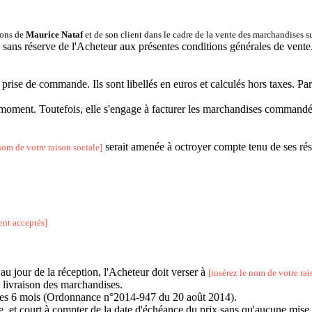
tions de
Maurice Nataf
et de son client dans le cadre de la vente des marchandises s
sans réserve de l'Acheteur aux présentes conditions générales de vente
rise de commande. Ils sont libellés en euros et calculés hors taxes. Pa
ut moment. Toutefois, elle s'engage à facturer les marchandises command
serait amenée à octroyer compte tenu de ses résu
nom de votre raison sociale]
ent acceptés]
au jour de la réception, l'Acheteur doit verser à
[insérez le nom de votre rai
la livraison des marchandises.
us les 6 mois (Ordonnance n°2014-947 du 20 août 2014).
e, et court à compter de la date d'échéance du prix sans qu'aucune mise 